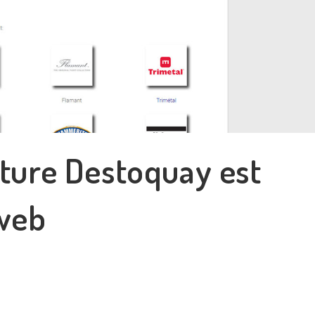
ture Destoquay est
 web