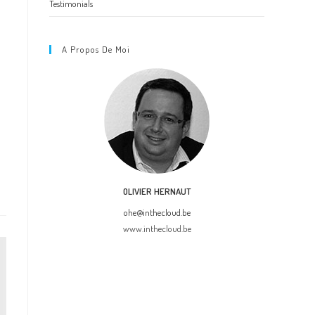
Testimonials
A Propos De Moi
OLIVIER HERNAUT
ohe@inthecloud.be
www.inthecloud.be