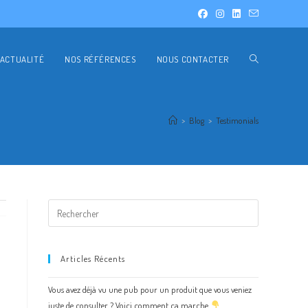
ACTUALITÉ
NOS RÉFÉRENCES
NOUS CONTACTER
>
Blog
>
Testimonials
Articles Récents
Vous avez déjà vu une pub pour un produit que vous veniez
juste de consulter ? Voici comment ça marche