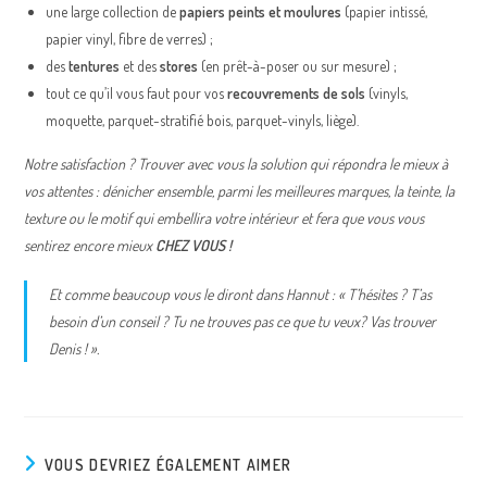
une large collection de
papiers peints et moulures
(papier intissé,
papier vinyl, fibre de verres) ;
des
tentures
et des
stores
(en prêt-à-poser ou sur mesure) ;
tout ce qu’il vous faut pour vos
recouvrements de sols
(vinyls,
moquette, parquet-stratifié bois, parquet-vinyls, liège).
Notre satisfaction ? Trouver avec vous la solution qui répondra le mieux à
vos attentes : dénicher ensemble, parmi les meilleures marques, la teinte, la
texture ou le motif qui embellira votre intérieur et fera que vous vous
sentirez encore mieux
CHEZ VOUS !
Et comme beaucoup vous le diront dans Hannut : « T’hésites ? T’as
besoin d’un conseil ? Tu ne trouves pas ce que tu veux? Vas trouver
Denis !
».
VOUS DEVRIEZ ÉGALEMENT AIMER