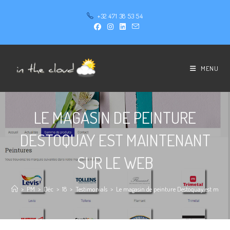
+32 471 38 53 54
MENU
LE MAGASIN DE PEINTURE
DESTOQUAY EST MAINTENANT
SUR LE WEB
>
PM
>
Déc
>
18
>
Testimonials
>
Le magasin de peinture Destoquay est maint