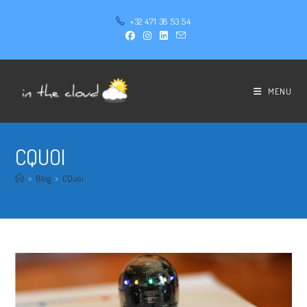
+32 471 38 53 54
MENU
CQUOI
>
Blog
>
CQuoi