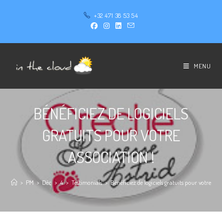
+32 471 38 53 54
MENU
BÉNÉFICIEZ DE LOGICIELS
GRATUITS POUR VOTRE
ASSOCIATION !
>
PM
>
Déc
>
4
>
Testimonials
>
Bénéficiez de logiciels gratuits pour votre ass