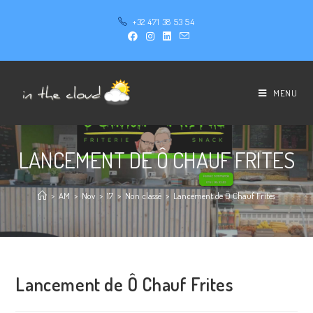
+32 471 38 53 54
MENU
LANCEMENT DE Ô CHAUF FRITES
>
AM
>
Nov
>
17
>
Non classé
>
Lancement de Ô Chauf Frites
Lancement de Ô Chauf Frites