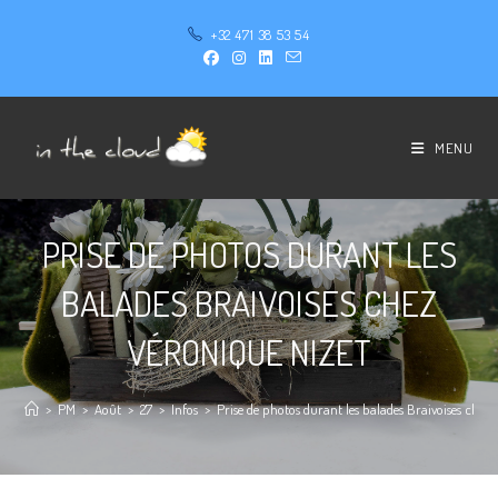
+32 471 38 53 54
MENU
PRISE DE PHOTOS DURANT LES
BALADES BRAIVOISES CHEZ
VÉRONIQUE NIZET
>
PM
>
Août
>
27
>
Infos
>
Prise de photos durant les balades Braivoises chez