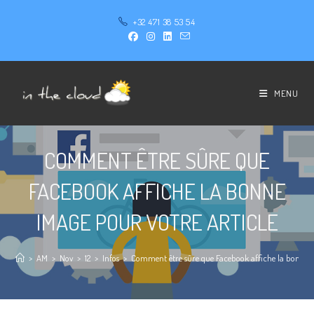
+32 471 38 53 54
MENU
COMMENT ÊTRE SÛRE QUE
FACEBOOK AFFICHE LA BONNE
IMAGE POUR VOTRE ARTICLE
>
AM
>
Nov
>
12
>
Infos
>
Comment être sûre que Facebook affiche la bonne i