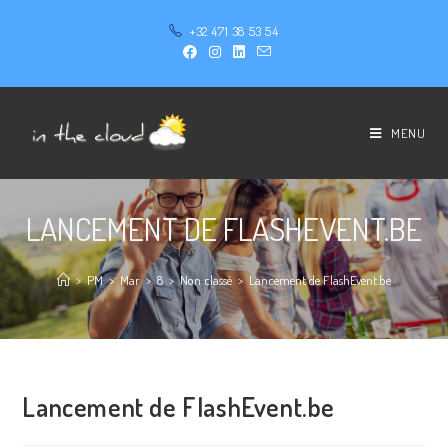
+32 471 38 53 54
MENU
LANCEMENT DE FLASHEVENT.BE
>
PM
>
Mar
>
8
>
Non classé
>
Lancement de FlashEvent.be
Lancement de FlashEvent.be