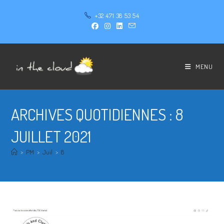
+32 471 38 53 54
MENU
ARCHIVES QUOTIDIENNES : 8
JUILLET 2021
>
PM
>
Juil
>
8