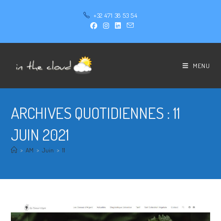
+32 471 38 53 54
MENU
ARCHIVES QUOTIDIENNES : 11
JUIN 2021
>
AM
>
Juin
>
11