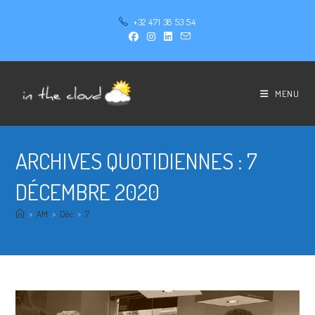
+32 471 38 53 54
MENU
ARCHIVES QUOTIDIENNES : 7
DÉCEMBRE 2020
>
AM
>
Déc
>
7