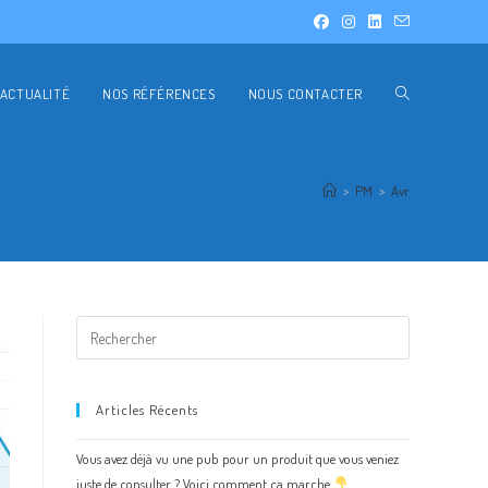
ACTUALITÉ
NOS RÉFÉRENCES
NOUS CONTACTER
>
PM
>
Avr
Articles Récents
Vous avez déjà vu une pub pour un produit que vous veniez
juste de consulter ? Voici comment ça marche