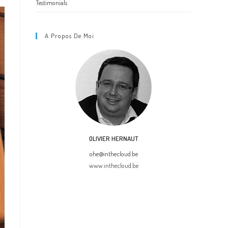
Testimonials
A Propos De Moi
OLIVIER HERNAUT
ohe@inthecloud.be
www.inthecloud.be