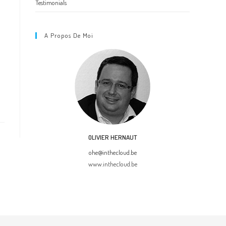
Testimonials
A Propos De Moi
OLIVIER HERNAUT
ohe@inthecloud.be
www.inthecloud.be