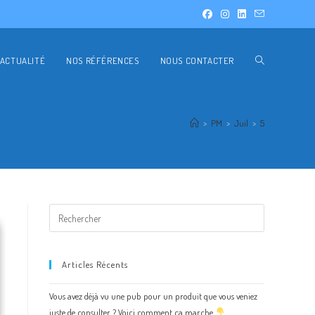
ACTUALITÉ
NOS RÉFÉRENCES
NOUS CONTACTER
>
PM
>
Juil
>
5
Articles Récents
Vous avez déjà vu une pub pour un produit que vous veniez
juste de consulter ? Voici comment ça marche