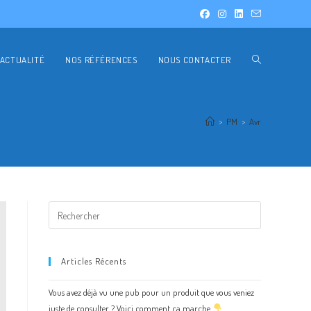
ACTUALITÉ
NOS RÉFÉRENCES
NOUS CONTACTER
>
PM
>
Avr
Articles Récents
Vous avez déjà vu une pub pour un produit que vous veniez
juste de consulter ? Voici comment ça marche