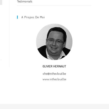
Testimonials
A Propos De Moi
OLIVIER HERNAUT
ohe@inthecloud.be
www.inthecloud.be