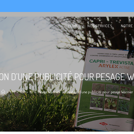
HOME
NOS SERVICES
NOTRE 
ON D’UNE PUBLICITÉ POUR PESAGE 
>
PM
>
Fév
>
19
>
Pesage Warnier
>
Création d’une publicité pour pesage Warnier