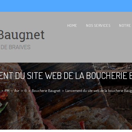
HOME
NOS SERVICES
NOTRE 
NT DU SITE WEB DE LA BOUCHERIE
>
PM
>
Avr
>
6
>
Boucherie Baugnet
>
Lancement du site web de la boucherie Baug